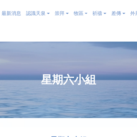
 牧區資訊
最新消息
認識天泉
崇拜
牧區
祈禱
差傳
外
星期六小組